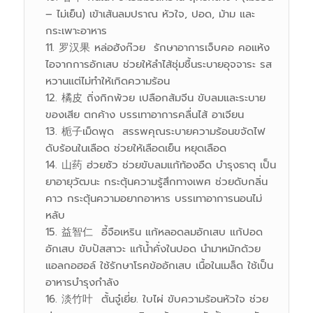
– ไม่เย็น) เข้าเส้นลมปราณ หัวใจ, ปอด, ม้าม และ
กระเพาะอาหาร
罗汉果 หล่อฮังก๊วย รักษาอาการเจ็บคอ คอแห้ง
ไอจากการอักเสบ ช่วยให้ลำไส้ชุ่มชื้นระบายอุจจาระ รส
หวานแต่ไม่ทำให้เกิดความร้อน
橘皮 ถิ่งกิกพ้วย เปลือกส้มจีน ขับลมและระบาย
ของเสีย ตกค้าง บรรเทาอาการคลื่นไส้ อาเจียน
栀子เม็ดพุด สรรพคุณระบายความร้อนขจัดไฟ
ดับร้อนในเลือด ช่วยให้เลือดเย็น หยุดเลือด
山药 ฮ่วยซัว ช่วยขับลมแก้ท้องอืด บำรุงธาตุ เป็น
ยาอายุวัฒนะ กระตุ้นความรู้สึกทางเพศ ช่วยดับกลิ่น
คาว กระตุ้นความอยากอาหาร บรรเทาอาการนอนไม่
หลับ
益智仁 อี้จือเหริน แก้หลอดลมอักเสบ แก้ปอด
อักเสบ ขับปัสสาวะ แก้น้ำคั่งในปอด นำมาหมักด้วย
แอลกอฮอล์ ใช้รักษาโรคข้ออักเสบ เนื้อในเมล็ด ใช้เป็น
อาหารบำรุงกำลัง
淡竹叶 ตั้นจู๋เยี่ย. ใบไผ่ ขับความร้อนหัวใจ ช่วย