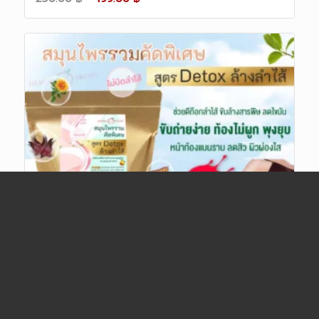
price
price
was:
is:
250.00 ฿.
199.00 ฿.