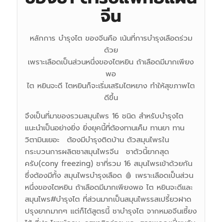
จีน
หลักการ บํารุงไต ของจีนคือ เน้นที่การบํารุงเลือดร่วม
ด้วย
เพราะเลือดเป็นส่วนหนึ่งของไตหยิน ถ้าเลือดมีมากเพียง
พอ
ไต หยินจะดี ไตหยินก็จะเริ่มเสริมไตหยาง ทําให้สุขภาพไต
ดีขึ้น
จึงเป็นที่มาของรวมสมุนไพร 16 ชนิด สำหรับบำรุงไต
แนะนำเป็นอย่างยิ่ง ยิ่งยุคนี้ที่ต้องทานเค็ม ทานยา ทาน
วิตามินเยอะ ต้องมีบำรุงติดบ้าน ตัวสมุนไพรใน
กระบวนการผลิตชาสมุนไพรจีน ชาตัวนี้ยากสุด
ครับ(cony freezing) ชาที่รวม 16 สมุนไพรเข้าด้วยกัน
ซึ่งต้องมีทั้ง สมุนไพรบำรุงเลือด 🩸 เพราะเลือดเป็นส่วน
หนึ่งของไตหยิน ถ้าเลือดมีมากเพียงพอ ไต หยินจะดีและ
สมุนไพร#บำรุงไต ที่ส่วนมากเป็นสมุนไพรรสเปรี้ยวฝาด
ปรุงยากมากๆ แต่ก็ได้สูตรนี้ ชาบำรุงไต จากหมอจีนเซี้ยง