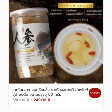
รากโสมขาว แปะเซียมชิ้ว รากโสมอย่างดี สำหรับทำ
ลดราคา!
ซุป ชงดื่ม ขนาดบรรจุ 80 กรัม
Original
Current
350.00
฿
249.00
฿
price
price
was:
is: