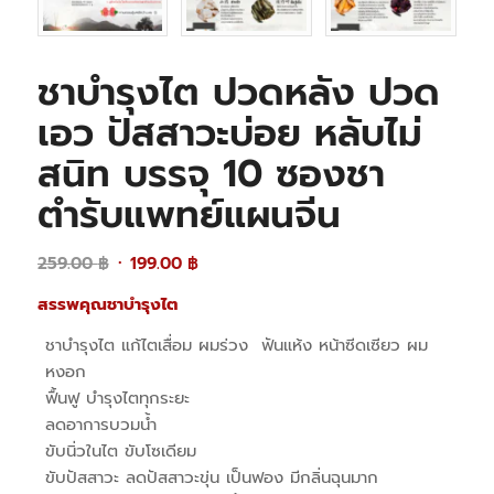
ชาบำรุงไต ปวดหลัง ปวด
เอว ปัสสาวะบ่อย หลับไม่
สนิท บรรจุ 10 ซองชา
ตำรับแพทย์แผนจีน
Original
Current
259.00
฿
199.00
฿
price
price
สรรพคุณชาบำรุงไต
was:
is:
259.00 ฿.
199.00 ฿.
ชาบำรุงไต แก้ไตเสื่อม ผมร่วง ฟันแห้ง หน้าซีดเซียว ผม
หงอก
ฟื้นฟู บำรุงไตทุกระยะ
ลดอาการบวมน้ำ
ขับนิ่วในไต ขับโซเดียม
ขับปัสสาวะ ลดปัสสาวะขุ่น เป็นฟอง มีกลิ่นฉุนมาก