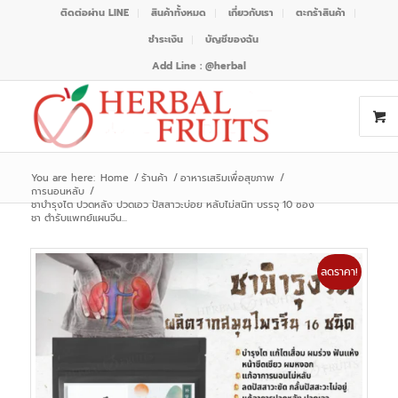
ติดต่อผ่าน LINE
สินค้าทั้งหมด
เกี่ยวกับเรา
ตะกร้าสินค้า
ชำระเงิน
บัญชีของฉัน
Add Line : @herbal
You are here:
Home
/
ร้านค้า
/
อาหารเสริมเพื่อสุขภาพ
/
การนอนหลับ
/
ชาบำรุงไต ปวดหลัง ปวดเอว ปัสสาวะบ่อย หลับไม่สนิท บรรจุ 10 ซอง
ชา ตำรับแพทย์แผนจีน...
ลดราคา!