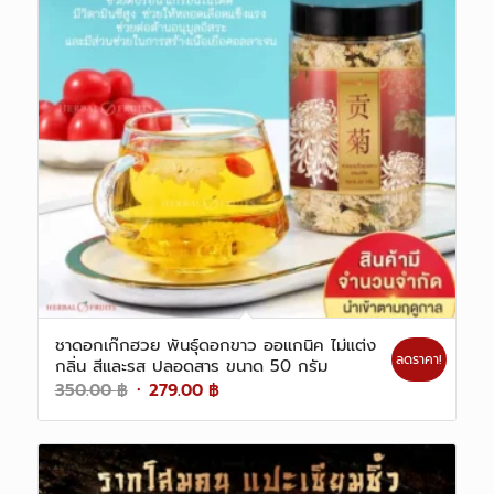
ชาดอกเก๊กฮวย พันธุ์ดอกขาว ออแกนิค ไม่แต่ง
ลดราคา!
กลิ่น สีและรส ปลอดสาร ขนาด 50 กรัม
Original
Current
350.00
฿
279.00
฿
price
price
was:
is:
350.00 ฿.
279.00 ฿.