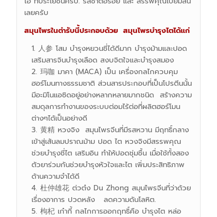
ไฮ้ ที่ประโยชน์ครบ. รสชาติอร่อย และ สรรพคุณเปี่ยมล้น
เลยครับ
สมุนไพรในตำรับนี้ประกอบด้วย สมุนไพรบำรุงไตได้แก่
人参 โสม บำรุงหยวนชี่ได้ดีมาก บำรุงม้ามและปอด
เสริมสารจินบำรุงเลือด สงบจิตใจและบำรุงสมอง
玛咖 มาคา (MACA) เป็น เครื่องกลไกควบคุม
ฮอร์โมนทางธรรมชาติ ส่วนสารประกอบที่เป็นโปรตีนนั้น
มีอะมิโนแอซิดอยู่อย่างหลากหลายมากชนิด สร้างความ
สมดุลการทำงานของระบบต่อมไร้ต่อที่ผลิตฮอร์โมน
ต่างๆได้เป็นอย่างดี
黄精 หวงจิง สมุนไพรจีนที่มีรสหวาน มีฤทธิ์กลาง
เข้าสู่เส้นลมปราณม้าม ปอด ไต หวงจิงมีสรรพคุณ
ช่วยบำรุงชี่ไต เสริมอิน ทำให้ปอดชุ่มชื้น เมื่อใช้ทั้งสอง
ตัวยาร่วมกันช่วยบำรุงหัวใจและไต เพิ่มประสิทธิภาพ
ด้านความจำได้ดี
杜仲雄花 ต่วต๋ง Du Zhong สมุนไพรจีนที่ว่าด้วย
เรื่องอาการ ปวดหลัง ลดความดันโลหิต.
枸杞 เก๋ากี้ กลไกการออกฤทธิ์คือ บำรุงไต หล่อ