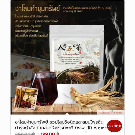
350.00 ฿.
249.00 ฿.
ชาโสมห้าขุมทรัพย์ รวมโสม5ชนิดและสมุนไพรจีน
ลดราคา!
บำรุงกำลัง ไวยอากร้าธรรมชาติ บรรจุ 10 ซองชา
Original
Current
250.00
฿
199.00
฿