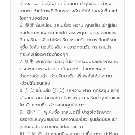
เลี้ยงสารจำเป็น(จิง) ปกป้องตับ บำรุงเลือด บำรุง
สายตา ทำให้ภาพที่เห็นกระจ่างชัด ทำให้ปอดชุ่มชื้น แก้
ไอจากปอดร้อน
桑葚 ต้นหม่อน รสเปรี้ยว หวาน ฤทธิ์เย็น เข้าสู่เส้น
ลมปราณหัวใจ ตับ และไต สรรพคุณ บำรุงเลือดและ
อิน เสริมสารจินทำให้ชุ่มชื้น เหมาะกับอาการเวียนศีรษะ
หูอื้อ ใจสั่น นอนไม่หลับ ผมขาวก่อนวัย กระหายน้ำ
คอแห้งเลือดพร่องท้องผูก
红枣 พุทราจีน ช่วยผู้ที่มีอาการระบบย่อยอาหารและ
กระเพาะอาหารอ่อนแอ เบื่ออาหาร ปวดกระเพาะ
ร่างกายอ่อนล้า -ช่วยรักษาตับ เพิ่มพลังให้ร่างกาย
-ช่วยให้นอนหลับ
芡实 เชี่ยนสือ (芡实) รสหวาน ฝาด ฤทธิ์สุขุม เข้าสู่
เส้นลมปราณม้ามและไต มีสรรพคุณ เสริมบำรุงม้ามและ
ไต ขับความชื้น ช่วยควบคุมปัสสาวะ
覆盆子 ฟู่เผินจื่อ ราสเบอร์รี่ บำรุงไตรักษาตา
รสชาติและคุณสมบัติ: รสหวานเปรี้ยว อุ่นเล็กน้อย เข้า
สู่เส้นลมปราณ:กระเพาะปัสสาวะ ไต.
甘草 กันเฉ่า ชะเอมมีรสหวาน ฤทธิ์กลางๆ (ไม่ร้อน