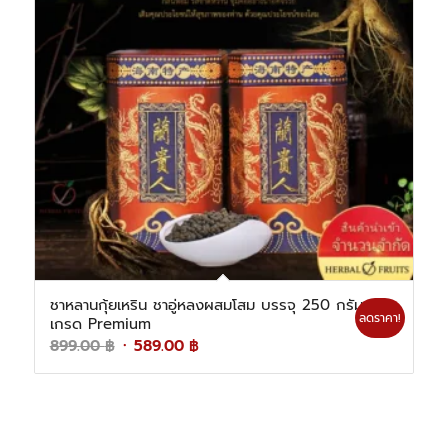
ชาหลานกุ้ยเหริน ชาอู่หลงผสมโสม บรรจุ 250 กรัม
ลดราคา!
เกรด Premium
Original
Current
899.00
฿
589.00
฿
price
price
was:
is:
899.00 ฿.
589.00 ฿.