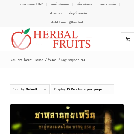
ติดต่อผ่าน LINE
สินค้าทั้งหมด
เกี่ยวกับเรา
ตะกร้าสินค้า
ชำระเงิน
บัญชีของฉัน
Add Line : @herbal
You are here:
Home
/
ร้านค้า
/
Tag: ชาอู่หลงโสม
Sort by
Default
Display
15 Products per page