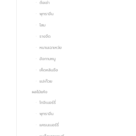
ถั่งเช่า
พุทราจีน
โสม
รางจืด
หนานเฉาเหว่ย
อังกาบหนู
เห็ดหลินจือ
แปะก๊วย
ผลไม้แห้ง
โกจิเบอร์รี่
พุทราจีน
แครนเบอร์รี่