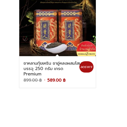
ชาหลานกุ้ยเหริน ชาอู่หลงผสมโสม
ลดราคา!
บรรจุ 250 กรัม เกรด
Premium
Original
Current
899.00
฿
589.00
฿
price
price
was:
is:
899.00 ฿.
589.00 ฿.