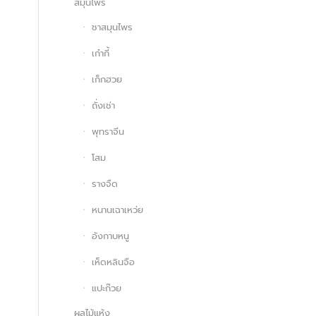
สมุนไพร
ชาสมุนไพร
เก๋ากี้
เก็กฮวย
ถั่งเช่า
พุทราจีน
โสม
รางจืด
หนานเฉาเหว่ย
อังกาบหนู
เห็ดหลินจือ
แปะก๊วย
ผลไม้แห้ง