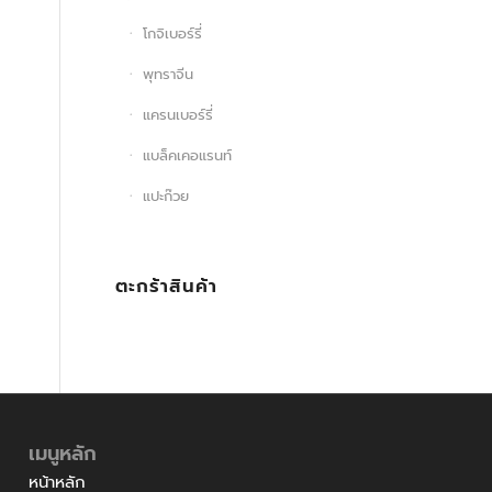
โกจิเบอร์รี่
พุทราจีน
แครนเบอร์รี่
แบล็คเคอแรนท์
แปะก๊วย
ตะกร้าสินค้า
เมนูหลัก
หน้าหลัก