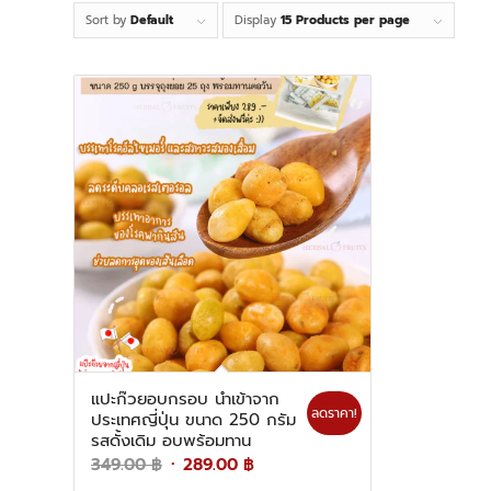
Sort by
Default
Display
15 Products per page
แปะก๊วยอบกรอบ นำเข้าจาก
ลดราคา!
ประเทศญี่ปุ่น ขนาด 250 กรัม
รสดั้งเดิม อบพร้อมทาน
Original
Current
349.00
฿
289.00
฿
price
price